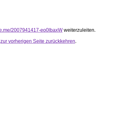
f.line.me/2007941417-eo0lbaxW
weiterzuleiten.
u
zur vorherigen Seite zurückkehren
.